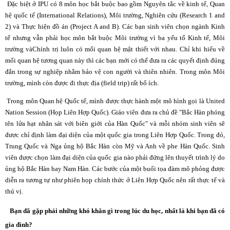
Đặc biệt ở IPU có 8 môn học bắt buộc bao gồm Nguyên tắc về kinh tế,
Quan
hệ quốc tế
(International Relations),
Môi trường
, Nghiên cứu (Research 1 and
2) và Thực hiện đồ án (Project A and B). Các bạn sinh viên chọn ngành
Kinh
tế
nhưng vẫn phải học môn bắt buộc Môi trường vì ba yếu tố Kinh tế, Môi
trường và
Chính trị
luôn có mối quan hệ mật thiết với nhau. Chỉ khi hiểu về
mối quan hệ tương quan này thì các bạn mới có thể đưa ra các quyết định đúng
đắn trong sự nghiệp nhằm bảo vệ con người và thiên nhiên. Trong môn Môi
trường, mình còn được đi thực địa (field trip) rất bổ ích.
Trong môn Quan hệ Quốc tế, mình được thực hành một mô hình gọi là United
Nation Session (Họp Liên Hợp Quốc). Giáo viên đưa ra chủ đề "Bắc Hàn phóng
tên lửa hạt nhân sát với biên giới của Hàn Quốc" và mỗi nhóm sinh viên sẽ
được chỉ định làm đại diện của một quốc gia trong Liên Hợp Quốc. Trong đó,
Trung Quốc và Nga ủng hộ Bắc Hàn còn Mỹ và Anh về phe Hàn Quốc. Sinh
viên được chọn làm đại diện của quốc gia nào phải đứng lên thuyết trình lý do
ủng hộ Bắc Hàn hay Nam Hàn. Các bước của một buổi tọa đàm mô phỏng được
diễn ra tương tự như phiên họp chính thức ở Liên Hợp Quốc nên rất thực tế và
thú vị.
Bạn đã gặp phải những khó khăn gì trong lúc du học, nhất là khi bạn đã có
gia đình?