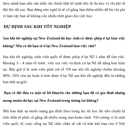
theo mình bạn nên cân nhắc tài chính thật kĩ trước khi đi du học vì chi phí sẽ
đội lên rất cao. Bạn đừng nên nghĩ là sẽ cố gắng làm thêm nhiều để bù chi phí
vì làm vậy bạn sẽ không còn nhiều thời gian cho việc học.
DỰ ĐỊNH SAU KHI TỐT NGHIỆP
Sau khi tốt nghiệp tại New Zealand du học sinh có được phép ở lại làm việc
không? Nếu có thì bạn sẽ ở lại New Zealand làm việc chứ?
Sau khi tốt nghiệp, sinh viên quốc tế được phép ở lại NZ 1 năm để tìm việc.
Khoảng 3 – 4 năm về trước, việc xin việc và định cư lại NZ dễ dàng hơn hiện
tại. Bây giờ tỉ lệ sinh viên phải trở về VN sau khi tốt nghiệp chiếm khoảng
90%. 10% còn lại hoặc ít hơn được ở lại NZ sau khi tốt nghiệp đều là những
bạn thật sự giỏi.
Bạn có thể đưa ra một số lời khuyên cho những bạn đã có gia đình nhưng
mong muốn du học tại New Zealand trong tương lai không?
Nếu bạn thật sự muốn mang gia đình theo trong lúc du học thì nên chuẩn bị
tinh thần sẽ phải
cố gắng
rất nhiều trong mọi hoàn cảnh. Với cương vị là sinh
viên quốc tế, cuộc sống tại NZ chắc chắn sẽ vất vả hơn khi bạn còn ở Việt