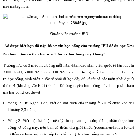
nhẹ nhàng hơn.
Khuôn viên trường IPU
Ad được biết bạn đã nộp hồ sơ xin học bổng của trường IPU để du học New
Zealand. Bạn có thể chia sẻ sơ lược về học bổng này không?
Trường IPU có 3 mức học bổng mỗi năm dành cho sinh viên quốc tế lần lượt là
3.000 NZD, 5.000 NZD và 7.000 NZD kéo dài trong suốt ba năm học. Để duy
trì học bổng, sinh viên quốc tế phải đi học đầy đủ và tất cả các môn phải đạt từ
điểm B (khoảng 75/100) trở lên. Để ứng tuyển học bổng này, bạn phải tham
gia hai vòng xét duyệt:
Vòng 1: Thi Nghe, Đọc, Viết do đại diện của trường ở VN tổ chức kéo dài
khoảng 2,5 tiếng.
Vòng 2: Viết một bài luận nêu lý do tại sao bạn xứng đáng nhận được học
bổng. Ở vòng này, nếu bạn có thêm thư giới thiệu (recommendation letter)
từ thầy cô hoặc sếp trực tiếp thì khả năng đậu học bổng sẽ cao hơn.