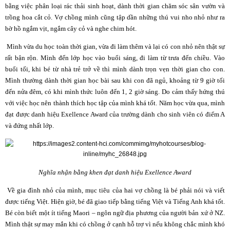
bằng việc phân loại rác thải sinh hoạt, dành thời gian chăm sóc sân vườn và
trồng hoa cắt cỏ. Vợ chồng mình cũng tập dần những thú vui nho nhỏ như ra
bờ hồ ngắm vịt, ngắm cây cỏ và nghe chim hót.
Mình vừa du học toàn thời gian, vừa đi làm thêm và lại có con nhỏ nên thật sự
rất bận rộn. Mình đến lớp học vào buổi sáng, đi làm từ trưa đến chiều. Vào
buổi tối, khi bé từ nhà trẻ trở về thì mình dành trọn vẹn thời gian cho con.
Mình thường dành thời gian học bài sau khi con đã ngủ, khoảng từ 9 giờ tối
đến nửa đêm, có khi mình thức luôn đến 1, 2 giờ sáng. Do cảm thấy hứng thú
với việc học nên thành thích học tập của mình khá tốt. Năm học vừa qua, mình
đạt được danh hiệu Exellence Award của trường dành cho sinh viên có điểm A
và đứng nhất lớp.
Nghĩa nhận bằng khen đạt danh hiệu Exellence Award
Về gia đình nhỏ của mình, mục tiêu của hai vợ chồng là bé phải nói và viết
được tiếng Việt. Hiện giờ, bé đã giao tiếp bằng tiếng Việt và Tiếng Anh khá tốt.
Bé còn biết một ít tiếng Maori – ngôn ngữ địa phương của người bản xứ ở NZ.
Mình thật sự may mắn khi có chồng ở cạnh hỗ trợ vì nếu không chắc mình khó