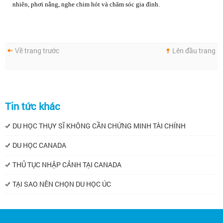
nhiên, phơi nắng, nghe chim hót và chăm sóc gia đình.
Về trang trước
Lên đầu trang
Tin tức khác
DU HỌC THỤY SĨ KHÔNG CẦN CHỨNG MINH TÀI CHÍNH
DU HỌC CANADA
THỦ TỤC NHẬP CẢNH TẠI CANADA
TẠI SAO NÊN CHỌN DU HỌC ÚC