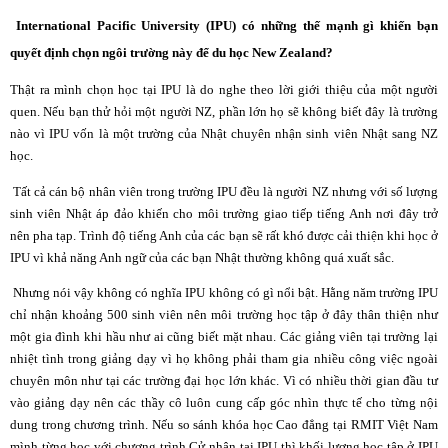
International Pacific University (IPU) có những thế mạnh gì khiến bạn
quyết định chọn ngôi trường này để du học New Zealand?
Thật ra mình chọn học tại IPU là do nghe theo lời giới thiệu của một người
quen. Nếu bạn thử hỏi một người NZ, phần lớn họ sẽ không biết đây là trường
nào vì IPU vốn là một trường của
Nhật
chuyên nhận sinh viên Nhật sang NZ
học.
Tất cả cán bộ nhân viên trong trường IPU đều là người NZ nhưng với số lượng
sinh viên Nhật áp đảo khiến cho môi trường giao tiếp tiếng Anh nơi đây trở
nên pha tạp. Trình độ tiếng Anh của các bạn sẽ rất khó được cải thiện khi học ở
IPU vì khả năng Anh ngữ của các bạn Nhật thường không quá xuất sắc.
Nhưng nói vậy không có nghĩa IPU không có gì nổi bật. Hằng năm trường IPU
chỉ nhận khoảng 500 sinh viên nên môi trường học tập ở đây thân thiện như
một gia đình khi hầu như ai cũng biết mặt nhau. Các giảng viên tại trường lại
nhiệt tình trong giảng dạy vì họ không phải tham gia nhiều công việc ngoài
chuyên môn như tại các trường đại học lớn khác. Vì có nhiều thời gian đầu tư
vào giảng dạy nên các thầy cô luôn cung cấp góc nhìn thực tế cho từng nội
dung trong chương trình. Nếu so sánh khóa học Cao đẳng tại RMIT Việt Nam
mình từng học với chương trình Cử nhân tại IPU thì khối lượng học tập ở IPU