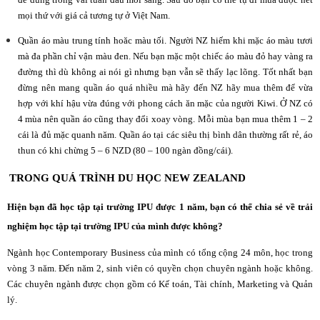
mọi thứ với giá cả tương tự ở Việt Nam.
Quần áo màu trung tính hoăc màu tối. Người NZ hiếm khi mặc áo màu tươi
mà đa phần chỉ vận màu đen. Nếu bạn mặc một chiếc áo màu đỏ hay vàng ra
đường thì dù không ai nói gì nhưng bạn vẫn sẽ thấy lạc lõng. Tốt nhất bạn
đừng nên mang quần áo quá nhiều mà hãy đến NZ hãy mua thêm để vừa
hợp với khí hậu vừa đúng với phong cách ăn mặc của người Kiwi. Ở NZ có
4 mùa nên quần áo cũng thay đổi xoay vòng. Mỗi mùa bạn mua thêm 1 – 2
cái là đủ mặc quanh năm. Quần áo tại các siêu thị bình dân thường rất rẻ, áo
thun có khi chừng 5 – 6 NZD (80 – 100 ngàn đồng/cái).
TRONG QUÁ TRÌNH DU HỌC NEW ZEALAND
Hiện bạn đã học tập tại trường IPU được 1 năm, bạn có thể chia sẻ về trải
nghiệm học tập tại trường IPU của mình được không?
Ngành học Contemporary Business của mình có tổng cộng 24 môn, học trong
vòng 3 năm. Đến năm 2, sinh viên có quyền chọn chuyên ngành hoặc không.
Các chuyên ngành được chọn gồm có
Kế toán
,
Tài chính
,
Marketing
và Quản
lý.