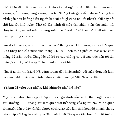
Khó khăn đầu tiên theo mình là rào cản về ngôn ngữ. Tiếng Anh của mình
không giỏi nhưng cũng không quá tệ. Nhưng thời gian đầu khi mới sang NZ,
mình gần như không hiểu người bản xứ nói gì vì họ nói rất nhanh, chữ này nối
chữ kia rất khó nghe. Nhớ có lần mình đi siêu thị, nhân viên thu ngân nói
chuyện xã giao với mình nhưng mình cứ "pardon" với "sorry" hoài nên cảm
thấy lạc lõng vô cùng.
Sau đó là cảm giác nhớ nhà, nhất là 2 tháng đầu khi chồng mình chưa qua.
Lịch nhập học của mình vào tháng 01/ 2017 nên mình phải có mặt ở NZ cuối
tháng 12 năm trước. Cùng lúc đó hồ sơ của chồng có vài trục trặc nên tới tận
tháng 2 anh ấy mới sang đoàn tụ với mình và bé.
Ngoài ra thì khí hậu ở NZ cũng tương đối khắc nghiệt với mùa đông rất lạnh
và mưa nhiều. Lắm lúc mình thèm cái nắng nóng ở Việt Nam da diết.
Và bạn đã vượt qua những khó khăn đó như thế nào?
Mặc dù có nhiều trở ngại nhưng mình và gia đình vẫn có thể thích nghi khá tốt
sau khoảng 1 – 2 tháng sau làm quen với nếp sống của người NZ. Mình quan
sát người dân ở đây rồi bắt chước cách giao tiếp lẫn sinh hoạt để nhanh chóng
hòa nhập. Chẳng hạn như gia đình mình bắt đầu quan tâm hơn tới môi trường