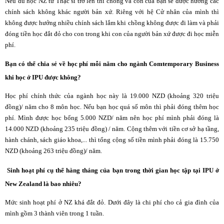
Nếu du học NZ từ Thạc sĩ trở lên thì chồng và con của bạn sẽ được hưởng các
chính sách không khác người bản xứ. Riêng với hệ Cử nhân của mình thì
không được hưởng nhiều chính sách lắm khi chồng không được đi làm và phải
đóng tiền học đắt đỏ cho con trong khi con của người bản xứ được đi học miễn
phí.
Bạn có thể chia sẻ về học phí mỗi năm cho ngành Comtemporary Business
khi học ở IPU được không?
Học phí chính thức của ngành học này là 19.000 NZD (khoảng 320 triệu
đồng)/ năm cho 8 môn học. Nếu bạn học quá số môn thì phải đóng thêm học
phí. Mình được học bổng 5.000 NZD/ năm nên học phí mình phải đóng là
14.000 NZD (khoảng 235 triệu đồng) / năm. Cộng thêm với tiền cơ sở hạ tầng,
hành chánh, sách giáo khoa,... thì tổng cộng số tiền mình phải đóng là 15.750
NZD (khoảng 263 triệu đồng)/ năm.
Sinh hoạt phí cụ thể hàng tháng của bạn trong thời gian học tập tại IPU ở
New Zealand là bao nhiêu?
Mức sinh hoạt phí ở NZ khá đắt đỏ. Dưới đây là chi phí cho cả gia đình của
mình gồm 3 thành viên trong
1 tuần.