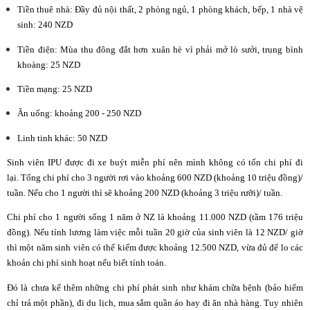
Tiền thuê nhà: Đầy đủ nội thất, 2 phòng ngủ, 1 phòng khách, bếp, 1 nhà vệ
sinh: 240 NZD
Tiền điện: Mùa thu đông đắt hơn xuân hè vì phải mở lò sưởi, trung bình
khoàng: 25 NZD
Tiền mạng: 25 NZD
Ăn uống: khoảng 200 - 250 NZD
Linh tinh khác: 50 NZD
Sinh viên IPU được đi xe buýt miễn phí nên mình không có tốn chi phí đi
lại. Tổng chi phí cho 3 người rơi vào khoảng 600 NZD (khoảng 10 triệu đồng)/
tuần. Nếu cho 1 người thì sẽ khoảng 200 NZD (khoảng 3 triệu rưỡi)/ tuần.
Chi phí cho 1 người sống 1 năm ở NZ là khoảng 11.000 NZD (tầm 176 triệu
đồng). Nếu tính lương làm việc mỗi tuần 20 giờ của sinh viên là 12 NZD/ giờ
thì một năm sinh viên có thể kiếm được khoảng 12.500 NZD, vừa đủ để lo các
khoản chi phí sinh hoạt nếu biết tính toán.
Đó là chưa kể thêm những chi phí phát sinh như khám chữa bệnh (bảo hiểm
chỉ trả một phần), đi du lịch, mua sắm quần áo hay đi ăn nhà hàng. Tuy nhiên