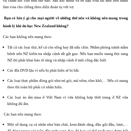
và chăm sóc con như thế nào. Sau khi mình và bé đậu visa thì mới tiến hành
làm visa cho chồng theo diện đoàn tụ với vợ.
Bạn có lưu ý gì cho mọi người về những thứ nên và không nên mang trong
hành lý khi du học New Zealand không?
Các bạn không nên mang theo:
Tất cả các loại thịt, kể cả còn sống hay đã nấu chín. Nhằm phòng tránh mầm
bệnh nên NZ kiểm tra nhập cảnh rất gắt gao. Nếu bạn muốn mang thịt sang
NZ thì phải khai báo rõ ràng và nhập cảnh ở một cổng đặc biệt.
Các đĩa DVD lậu vì nếu bị phát hiện sẽ bị bắt.
Các loại thực phẩm đóng gói như mì gói, mủ trôm, tôm khô,… Nếu có mang
theo thì toàn bộ phải có nhãn hiệu.
Các loại áo ấm mua ở Việt Nam vì vừa không hợp thời trang ở NZ vừa
không đủ ấm.
Các bạn
nên mang theo:
Một số dụng cụ cá nhân như bàn chải, kem đánh răng, dầu gội đầu, lược,…
để dùng trong vài tuần đầu mới sang. Sau đó bạn có thể tự đi mua được hết