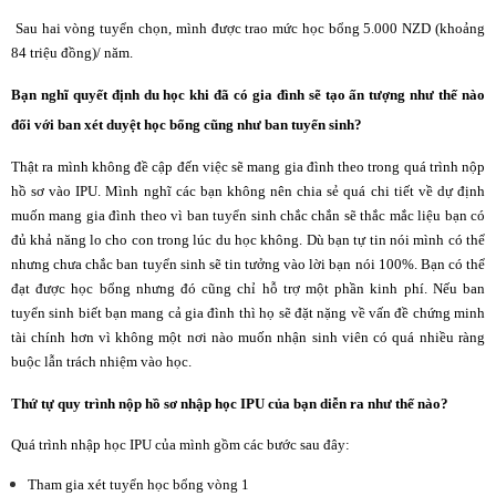
Sau hai vòng tuyển chọn, mình được trao mức học bổng 5.000 NZD (khoảng
84 triệu đồng)/ năm.
Bạn nghĩ quyết định du học khi đã có gia đình sẽ tạo ấn tượng như thế nào
đối với ban xét duyệt học bổng cũng như ban tuyển sinh?
Thật ra mình không đề cập đến việc sẽ mang gia đình theo trong quá trình nộp
hồ sơ vào IPU. Mình nghĩ các bạn không nên chia sẻ quá chi tiết về dự định
muốn mang gia đình theo vì ban tuyển sinh chắc chắn sẽ thắc mắc liệu bạn có
đủ khả năng lo cho con trong lúc du học không. Dù bạn tự tin nói mình có thể
nhưng chưa chắc ban tuyển sinh sẽ tin tưởng vào lời bạn nói 100%. Bạn có thể
đạt được học bổng nhưng đó cũng chỉ hỗ trợ một phần kinh phí. Nếu ban
tuyển sinh biết bạn mang cả gia đình thì họ sẽ đặt nặng về vấn đề chứng minh
tài chính hơn vì không một nơi nào muốn nhận sinh viên có quá nhiều ràng
buộc lẫn trách nhiệm vào học.
Thứ tự quy trình nộp hồ sơ nhập học IPU của bạn diễn ra như thế nào?
Quá trình nhập học IPU của mình gồm các bước sau đây:
Tham gia xét tuyển học bổng vòng 1