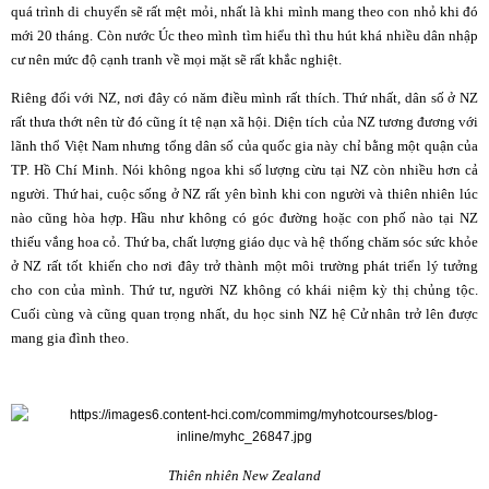
quá trình di chuyển sẽ rất mệt mỏi, nhất là khi mình mang theo con nhỏ khi đó
mới 20 tháng. Còn
nước Úc
theo mình tìm hiểu thì thu hút khá nhiều dân nhập
cư nên mức độ cạnh tranh về mọi mặt sẽ rất khắc nghiệt.
Riêng đối với NZ, nơi đây có năm điều mình rất thích. Thứ nhất, dân số ở NZ
rất thưa thớt nên từ đó cũng ít tệ nạn xã hội. Diện tích của NZ tương đương với
lãnh thổ Việt Nam nhưng tổng dân số của quốc gia này chỉ bằng một quận của
TP. Hồ Chí Minh. Nói không ngoa khi số lượng cừu tại NZ còn nhiều hơn cả
người. Thứ hai, cuộc sống ở NZ rất yên bình khi con người và thiên nhiên lúc
nào cũng hòa hợp. Hầu như không có góc đường hoặc con phố nào tại NZ
thiếu vắng hoa cỏ. Thứ ba, chất lượng giáo dục và hệ thống chăm sóc sức khỏe
ở NZ rất tốt khiến cho nơi đây trở thành một môi trường phát triển lý tưởng
cho con của mình. Thứ tư, người NZ không có khái niệm kỳ thị chủng tộc.
Cuối cùng và cũng quan trọng nhất, du học sinh NZ hệ Cử nhân trở lên được
mang gia đình theo.
Thiên nhiên New Zealand