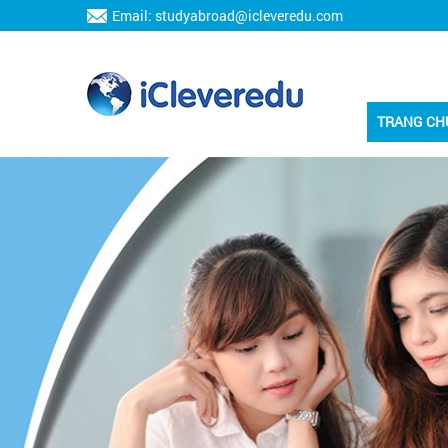
Email: studyabroad@icleveredu.com
TRANG CH