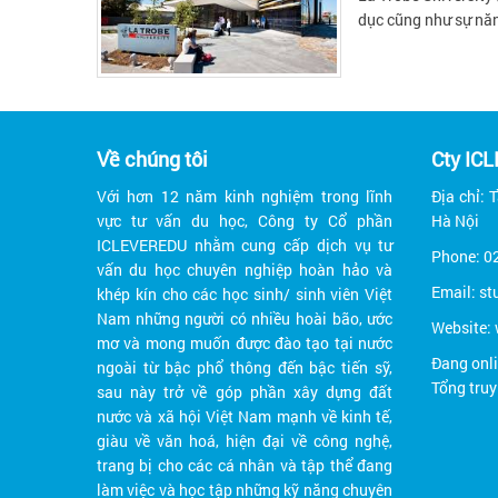
dục cũng như sự năn
Về chúng tôi
Cty IC
Với hơn 12 năm kinh nghiệm trong lĩnh
Địa chỉ: 
vực tư vấn du học, Công ty Cổ phần
Hà Nội
ICLEVEREDU nhằm cung cấp dịch vụ tư
Phone: 0
vấn du học chuyên nghiệp hoàn hảo và
Email: s
khép kín cho các học sinh/ sinh viên Việt
Nam những người có nhiều hoài bão, ước
Website:
mơ và mong muốn được đào tạo tại nước
Đang onli
ngoài từ bậc phổ thông đến bậc tiến sỹ,
Tổng tru
sau này trở về góp phần xây dựng đất
nước và xã hội Việt Nam mạnh về kinh tế,
giàu về văn hoá, hiện đại về công nghệ,
trang bị cho các cá nhân và tập thể đang
làm việc và học tập những kỹ năng chuyên