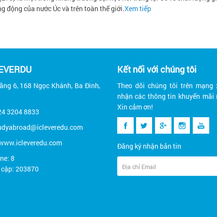
g động của nước Úc và trên toàn thế giới.
Xem tiếp
LEVERDU
Kết nối với chúng tôi
Tầng 6, 168 Ngọc Khánh, Ba Đình,
Theo dõi chúng tôi trên mạng 
nhận các thông tin khuyến mãi 
Xin cảm ơn!
24 3204 8833
tudyabroad@icleveredu.com
 www.icleveredu.com
Đăng ký nhận bản tin
ne: 8
y cập: 203870