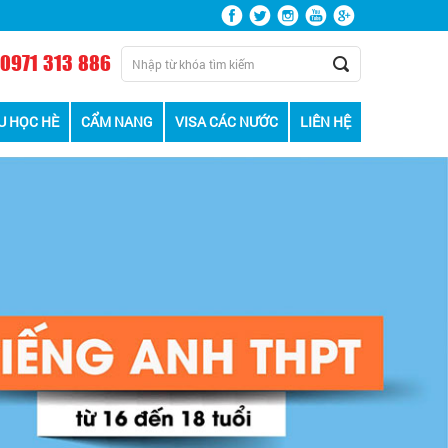
0971 313 886
U HỌC HÈ
CẨM NANG
VISA CÁC NƯỚC
LIÊN HỆ