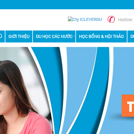
Hotline:
Ủ
GIỚI THIỆU
DU HỌC CÁC NƯỚC
HỌC BỔNG & HỘI THẢO
D