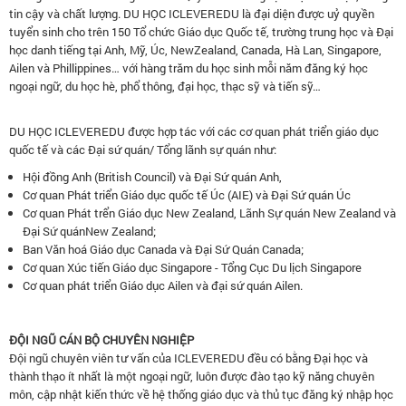
tin cậy và chất lượng. DU HỌC ICLEVEREDU là đại diện được uỷ quyền
tuyển sinh cho trên 150 Tổ chức Giáo dục Quốc tế, trường trung học và Đại
học danh tiếng tại Anh, Mỹ, Úc, NewZealand, Canada, Hà Lan, Singapore,
Ailen và Phillippines… với hàng trăm du học sinh mỗi năm đăng ký học
ngoại ngữ, du học hè, phổ thông, đại học, thạc sỹ và tiến sỹ…
DU HỌC ICLEVEREDU được hợp tác với các cơ quan phát triển giáo dục
quốc tế và các Đại sứ quán/ Tổng lãnh sự quán như:
Hội đồng Anh (British Council) và Đại Sứ quán Anh,
Cơ quan Phát triển Giáo dục quốc tế Úc (AIE) và Đại Sứ quán Úc
Cơ quan Phát trển Giáo dục New Zealand, Lãnh Sự quán New Zealand và
Đại Sứ quánNew Zealand;
Ban Văn hoá Giáo dục Canada và Đại Sứ Quán Canada;
Cơ quan Xúc tiến Giáo dục Singapore - Tổng Cục Du lịch Singapore
Cơ quan phát triển Giáo dục Ailen và đại sứ quán Ailen.
ĐỘI NGŨ CÁN BỘ CHUYÊN NGHIỆP
Đội ngũ chuyên viên tư vấn của ICLEVEREDU đều có bằng Đại học và
thành thạo ít nhất là một ngoại ngữ, luôn được đào tạo kỹ năng chuyên
môn, cập nhật kiến thức về hệ thống giáo dục và thủ tục đăng ký nhập học