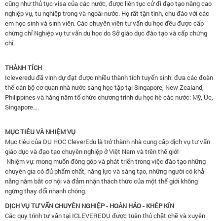
cũng như thủ tục visa của các nước, được liên tục cử đi đạo tạo nâng cao
nghiệp vụ, tu nghiệp trong và ngoài nước. Họ rất tận tình, chu đáo với các
em học sinh và sinh viên. Các chuyên viên tư vấn du học đều được cấp
chứng chỉ Nghiệp vụ tư vấn du học do Sở giáo dục đào tạo và cấp chứng
chỉ.
THÀNH TÍCH
Icleveredu đã vinh dự đạt được nhiều thành tích tuyển sinh: đưa các đoàn
thể cán bộ cơ quan nhà nước sang học tập tại Singapore, New Zealand,
Philippines và hằng năm tổ chức chương trình du học hè các nước: Mỹ, Úc,
Singapore….
MỤC TIÊU VÀ NHIỆM VỤ
Mục tiêu của DU HỌC CleverEdu là trở thành nhà cung cấp dịch vụ tư vấn
giáo dục và đạo tạo chuyên nghiệp ở Việt Nam và trên thế giới
Nhiệm vụ: mong muốn đóng góp và phát triển trong việc đào tạo những
chuyên gia có đủ phẩm chất, năng lực và sáng tạo, những người có khả
năng nắm bắt cơ hội và đảm nhận thách thức của một thế giới không
ngừng thay đổi nhanh chóng.
DỊCH VỤ TƯ VẤN CHUYÊN NGHIỆP - HOÀN HẢO - KHÉP KÍN
Các quy trình tư vấn tại ICLEVEREDU được tuân thủ chặt chẽ và xuyên